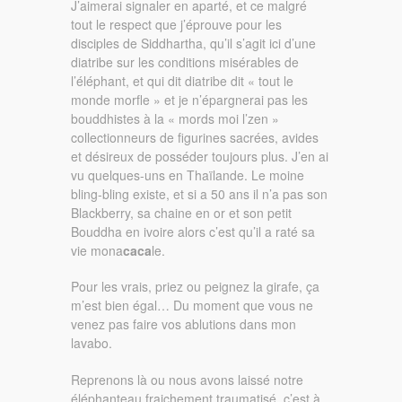
J’aimerai signaler en aparté, et ce malgré
tout le respect que j’éprouve pour les
disciples de Siddhartha, qu’il s’agit ici d’une
diatribe sur les conditions misérables de
l’éléphant, et qui dit diatribe dit « tout le
monde morfle » et je n’épargnerai pas les
bouddhistes à la « mords moi l’zen »
collectionneurs de figurines sacrées, avides
et désireux de posséder toujours plus. J’en ai
vu quelques-uns en Thaïlande. Le moine
bling-bling existe, et si a 50 ans il n’a pas son
Blackberry, sa chaine en or et son petit
Bouddha en ivoire alors c’est qu’il a raté sa
vie mona
caca
le.
Pour les vrais, priez ou peignez la girafe, ça
m’est bien égal… Du moment que vous ne
venez pas faire vos ablutions dans mon
lavabo.
Reprenons là ou nous avons laissé notre
éléphanteau fraichement traumatisé, c’est à