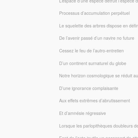
L’espace d’une espèce détruit l’espèce 
Processus d’accumulation perpétuel
Le squelette des arbres dispose en défin
De l’avenir passé d’un navire no future
Cessez le feu de l’autro-entretien
D’un continent surnaturel du globe
Notre horizon cosmologique se réduit aux
D’une ignorance complaisante
Aux effets extrêmes d’abrutissement
Et d’amnésie régressive
Lorsque les parlopithèques doubleurs d