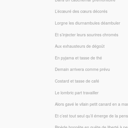
L’écœuré des cœurs décorés
Lorgne les diurnambules déambuler
Et s’injecter leurs sourires chromés
Aux exhausteurs de dégoût
En pyjama et tasse de thé
Demain arrivera comme prévu
Costard et tasse de café
Le lombric part travailler
Alors gavé le vilain petit canard en a mar
Et c’est tout seul qu’il émerge de la pe
Bipède honnête en quête de liberté à pe