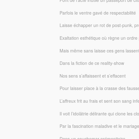
Font de l’acte inutile un passeport de ci
Parfois le ventre gavé de respectabilité
Laisse échapper un rot de post-punk, p
Exaltation esthétique où règne un ordre 
Mais même sans laisse ces gens lassen
Dans la fiction de ce reality-show
Nos sens s’affaissent et s’effacent
Pour laisser place à la crasse des faus
L’affreux frit au frais et sent son sang in
Il voit l’idolâtrie délirante qui clone les c
Par la fascination maladive et le mariag
Dans un cauchemar prémonitoire