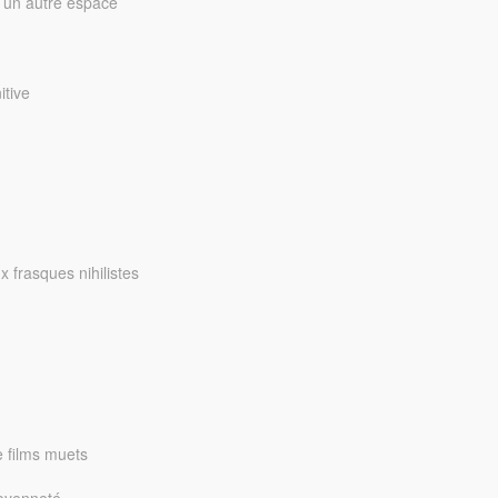
d’un autre espace
itive
 frasques nihilistes
e films muets