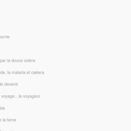
ourrie
par la douce colère
de, la malaria et cætera
de devenir
n voyage…le voyageur
bis
 la farce