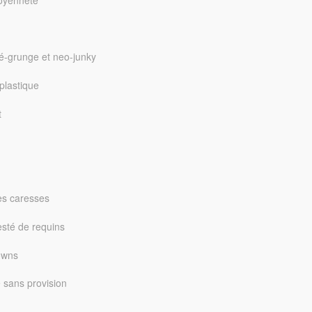
toyenneté
ré-grunge et neo-junky
plastique
t
ses caresses
festé de requins
lowns
e sans provision