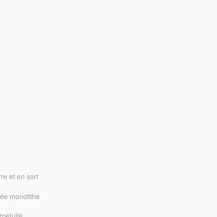
re et en sort
nsée monolithe
rpétuité